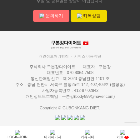
주말 및 공휴일은 상담이 어렵습니다.
문의하기
카톡상담
개인정보처리방침
서비스 이용약관
주식회사 구본강다이어트
대표자 : 구본강
대표번호 : 070-8064-7508
통신판매업신고 : 제 2023-충남천안-1101 호
주소 : 충남 천안시 서북구 불당25로 142, 402,408호 (불당동)
사업자등록번호 : 412-87-02842
개인정보보호책임 : 구본강(body999@naver.com)
Copyright © GUBONKANG DIET.
LOGIN/JOIN
마이페이지
커뮤니티
카트
0