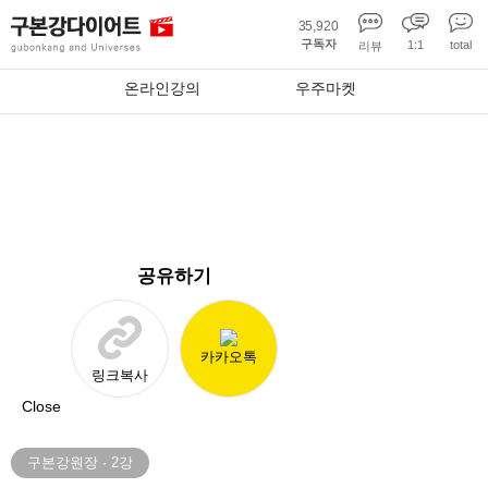
35,920
구독자
1:1
total
리뷰
온라인강의
우주마켓
온라인강의
공유하기
카카오톡
링크복사
Close
구본강원장
·
2
강