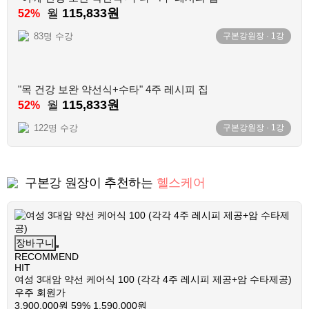
115,833원
월
52%
83명 수강
구본강원장
·
1
강
"목 건강 보완 약선식+수타" 4주 레시피 집
115,833원
월
52%
122명 수강
구본강원장
·
1
강
구본강 원장이 추천하는
헬스케어
장바구니
RECOMMEND
HIT
여성 3대암 약선 케어식 100 (각각 4주 레시피 제공+암 수타제공)
우주 회원가
3,900,000원
59%
1,590,000원