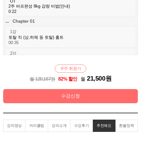
OT
2주 바프완성 8kg 감량 비법(안내)
0:22
Chapter 01
1강
토탈 킥 (상,하체 등 토탈) 홈트
00:35
2강
2주 바프완성 8kg 감량 비법(PDF파일 다운로드 받기)
00:22
우주 회원가
21,500원
월 120,167원
82% 할인
월
수강신청
강의영상
커리큘럼
강의소개
수강후기
추천해요
환불정책