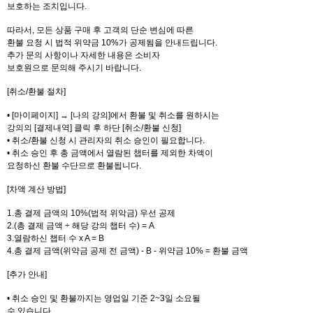
보호하는 조치입니다.
따라서, 모든 상품 구매 후 고객의 단순 변심에 따른
환불 요청 시 법적 위약금 10%가 공제됨을 안내드립니다.
추가 문의 사항이나 자세한 내용은 소비자
보호원으로 문의해 주시기 바랍니다.
[취소/환불 절차]
• [마이페이지] → [나의 강의]에서 환불 및 취소를 원하시는
강의의 [결제내역] 클릭 후 하단 [취소/환불 신청]
• 취소/환불 신청 시 관리자의 취소 승인이 필요합니다.
• 취소 승인 후 총 금액에서 열람된 챕터를 제외한 차액이
요청하신 환불 수단으로 환불됩니다.
[차액 계산 방법]
1.총 결제 금액의 10%(법적 위악금) 우선 공제
2.(총 결제 금액 ÷ 해당 강의 챕터 수) = A
3.열람하신 챕터 수 x A = B
4.총 결제 금액(위약금 공제 전 금액) - B - 위약금 10% = 환불 금액
[추가 안내]
• 취소 승인 및 환불까지는 영업일 기준 2~3일 소요될
수 있습니다.