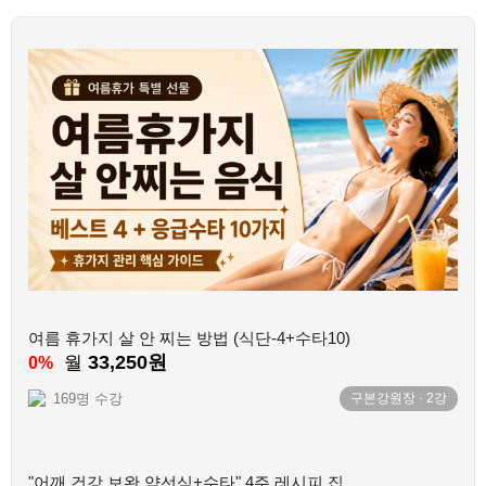
여름 휴가지 살 안 찌는 방법 (식단-4+수타10)
33,250원
월
0%
169명 수강
구본강원장
·
2
강
"어깨 건강 보완 약선식+수타" 4주 레시피 집