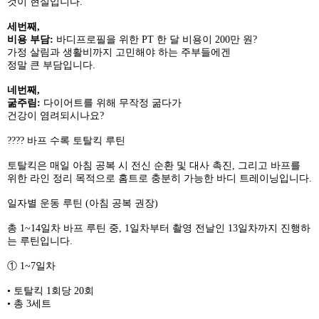
것이 현실입니다.
세번째,
비용 부담:
바디프로필을 위한 PT 한 달 비용이 200만 원?
가정 살림과 생활비까지 고민해야 하는 주부들에겐
정말 큰 부담입니다.
네번째,
굶주림:
다이어트를 위해 무작정 굶다가
건강이 염려되시나요?
???? 바프 수록 토탈킥 루틴
토탈킥은 매일 아침 공복 시 전신 순환 및 대사 촉진, 그리고 바프를
위한 라인 정리 목적으로 홈트로 충분히 가능한 바디 트레이닝입니다.
일자별 운동 루틴 (아침 공복 권장)
총 1~14일차 바프 루틴 중, 1일차부터 촬영 전날인 13일차까지 진행하
는 루틴입니다.
① 1~7일차
• 토탈킥 1회당 20회
• 총 3세트