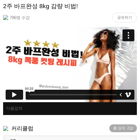
2주 바프완성 8kg 감량 비법!
796명 수강
공유하기
다음강의
커리큘럼
총 강의
2
강